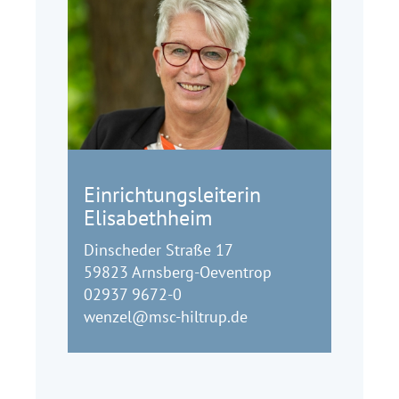
Einrichtungsleiterin
Elisabethheim
Dinscheder Straße 17
59823 Arnsberg-Oeventrop
02937 9672-0
wenzel@msc-hiltrup.de