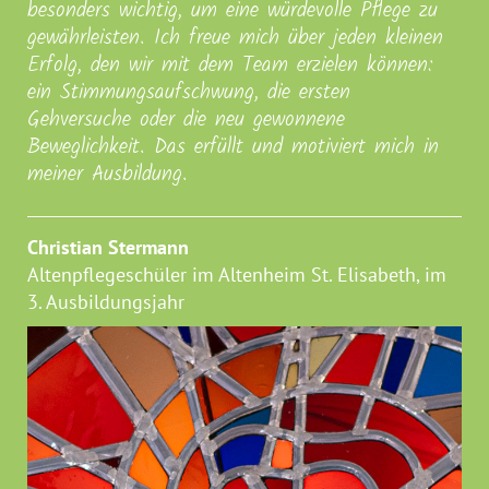
besonders wichtig, um eine würdevolle Pflege zu
gewährleisten. Ich freue mich über jeden kleinen
Erfolg, den wir mit dem Team erzielen können:
ein Stimmungsaufschwung, die ersten
Gehversuche oder die neu gewonnene
Beweglichkeit. Das erfüllt und motiviert mich in
meiner Ausbildung.
Christian Stermann
Altenpflegeschüler im Altenheim St. Elisabeth, im
3. Ausbildungsjahr