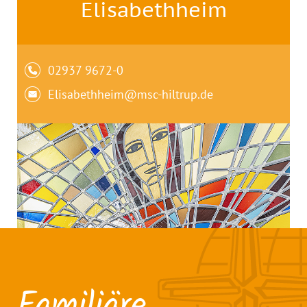
Elisabethheim
02937 9672-0
Elisabethheim@msc-hiltrup.de