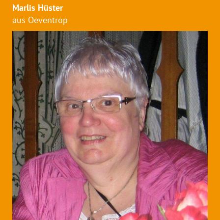
Marlis Hüster
aus Oeventrop