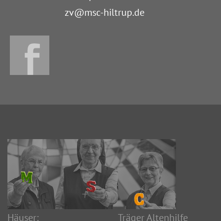
zv@msc-hiltrup.de
Häuser:
Träger Altenhilfe